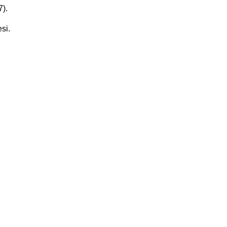
7).
si.